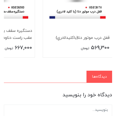
دستگيره سقف باقلا
قفل درب موتور دنا(باکليدلادري)
عقب راست دناودنا+
667,000
569,300
تومان
تومان
دیدگاه‌ها
دیدگاه خود را بنویسید