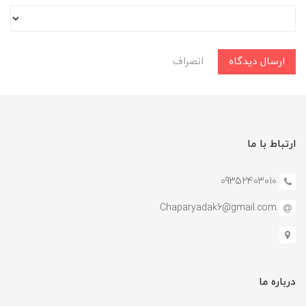
ارسال دیدگاه
انصراف
ارتباط با ما
09352403010
Chaparyadak6@gmail.com
درباره ما