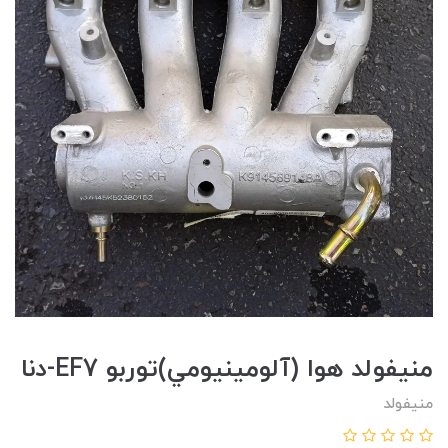
منيفولد هوا (آلومينيومي)توربو EF7-دنا
منیفولد