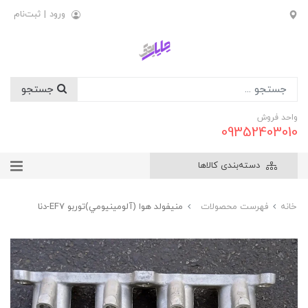
ورود
|
ثبت‌نام
جستجو
واحد فروش
09352403010
دسته‌بندی کالاها
خانه
فهرست محصولات
منيفولد هوا (آلومينيومي)توربو EF7-دنا