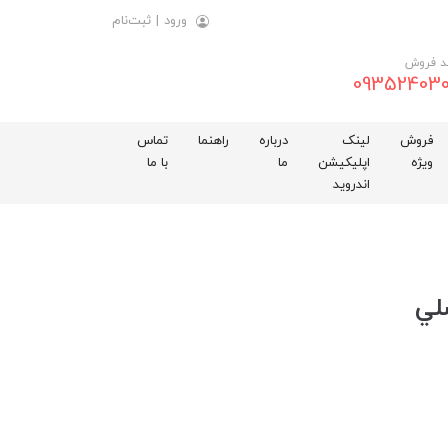
ورود
|
ثبت‌نام
د فروش
093524030
فروش
لینک
درباره
راهنما
تماس
ویژه
اپلیکیشن
ما
با ما
اندروید
لي