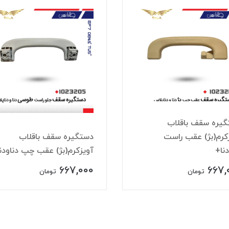
يره سقف باقلاب
کرم(بژ) عقب راست
دستگيره سقف باقلاب
دنا+
آويزکرم(بژ) عقب چپ دناودن
667,000
667,
تومان
تومان