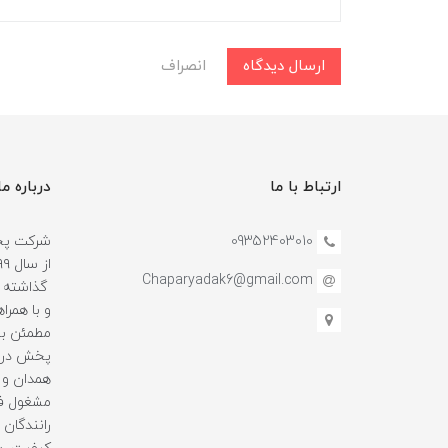
ارسال دیدگاه
انصراف
ارتباط با ما
درباره ما
09352403010
شرکت پخش
Chaparyadak6@gmail.com
گذاشته و
و با همرا
مطمئن بو
پخش در ا
همدان و 
مشغول فع
رانندگان ه