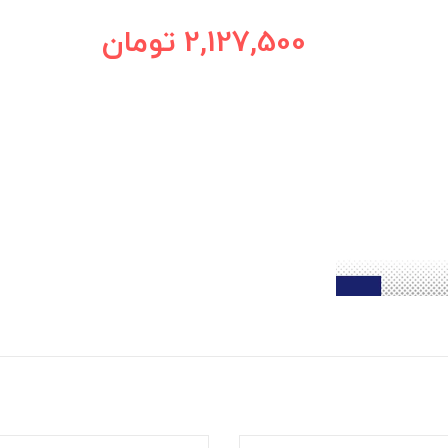
2,127,500
تومان