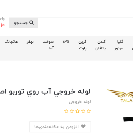
واح
جستجو
10
گلپا
گلدن
گرین
EPS
سوخت
بهفر
هانچانگ
موتور
یاتاقان
پارت
آما
لوله خروجي آب روي توربو اص
لوله خروجی
افزودن به علاقه‌مندی‌ها