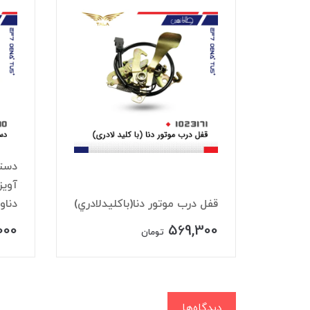
دستگ
ب
آويز
قفل درب موتور دنا(باکليدلادري)
دناو
000
569,300
تومان
دیدگاه‌ها