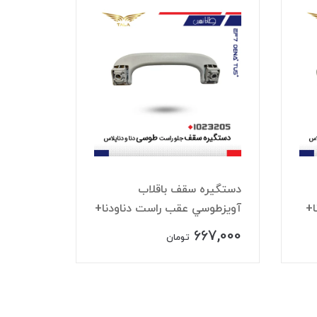
دستگيره سقف باقلاب
دستگيره
ا+
آويزطوسي عقب راست دناودنا+
آويزطوس
67,000
667,000
تومان