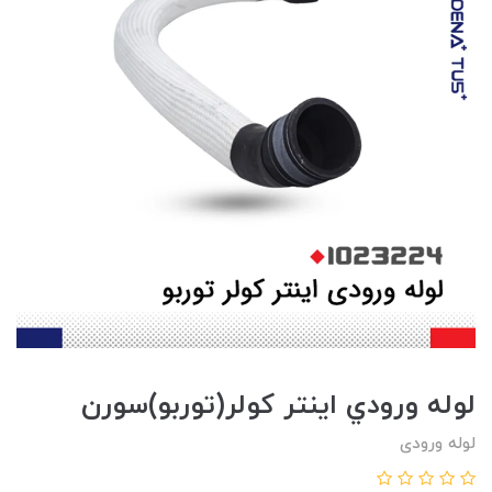
لوله ورودي اينتر کولر(توربو)سورن
لوله ورودی