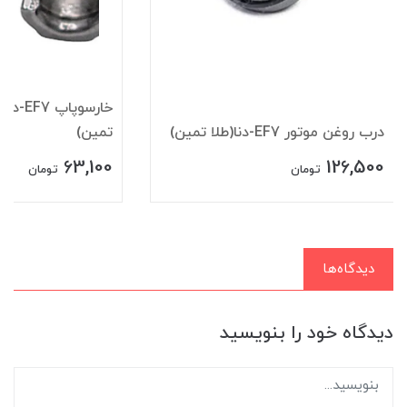
درب روغن موتور EF7-دنا(طلا تمین)
تمین)
63,100
126,500
تومان
تومان
دیدگاه‌ها
دیدگاه خود را بنویسید