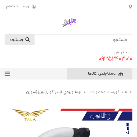
ورود
|
ثبت‌نام
جستجو
واحد فروش
09352403010
دسته‌بندی کالاها
خانه
فهرست محصولات
لوله ورودي اينتر کولر(توربو)سورن