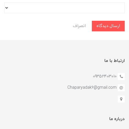
ارسال دیدگاه
انصراف
ارتباط با ما
09352403010
Chaparyadak6@gmail.com
درباره ما