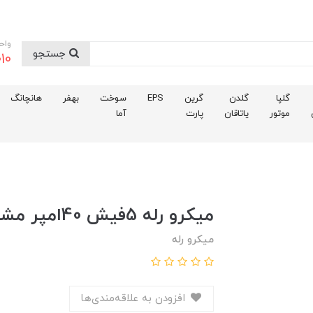
واح
جستجو
10
گلپا
گلدن
گرین
EPS
سوخت
بهفر
هانچانگ
موتور
یاتاقان
پارت
آما
میکرو رله 5فیش 40امپر مشکی 405
میکرو رله
افزودن به علاقه‌مندی‌ها