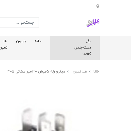
خانه
باریون
طلا
دسته‌بندی
تمین
کالاها
خانه
طلا تمین
میکرو رله 5فیش 40امپر مشکی 405