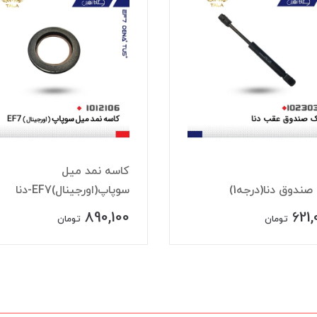
کاسه نمد ميل
ندوق دنا(درجه1)
سوپاپ(اورجينال)EF7-دنا
890,100
621,
تومان
تومان