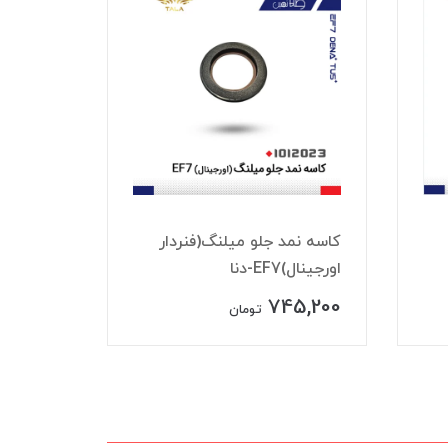
کاسه نمد جلو ميلنگ(فنردار
کاسه نم
اورجينال)EF7-دنا
اورجينال
5,200
745,200
تومان