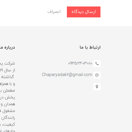
ارسال دیدگاه
انصراف
ارتباط با ما
درباره ما
09352403010
شرکت پخش
Chaparyadak6@gmail.com
گذاشته و
و با همرا
مطمئن بو
پخش در ا
همدان و 
مشغول فع
رانندگان ه
کیفیت، با
جادهای ای