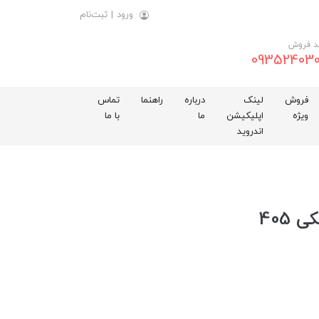
ورود
|
ثبت‌نام
د فروش
093524030
فروش
لینک
درباره
راهنما
تماس
ویژه
اپلیکیشن
ما
با ما
اندروید