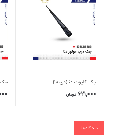
ب
جک کاپوت دنا(درجه1)
جک ص
000
621,000
تومان
دیدگاه‌ها