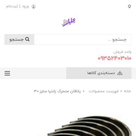
ورود
|
ثبت‌نام
جستجو
واحد فروش
09352403010
دسته‌بندی کالاها
خانه
فهرست محصولات
ياتاقان متحرک زانتيا سايز 30