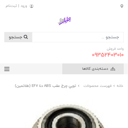
ورود
|
ثبت‌نام
جستجو
واحد فروش
09352403010
دسته‌بندی کالاها
خانه
فهرست محصولات
توپي چرخ عقب ABS دنا EF7 (طلاتمین)