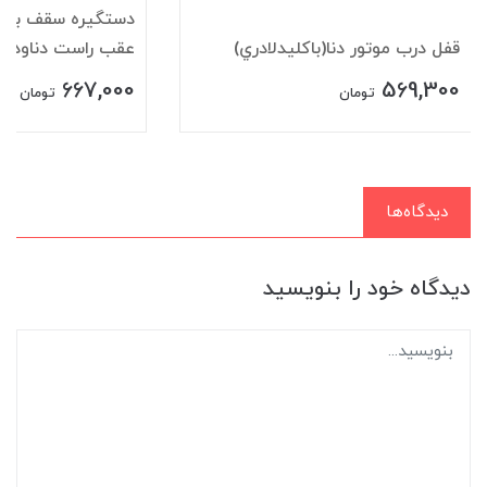
دستگيره سقف باقلا
قفل درب موتور دنا(باکليدلادري)
عقب راست دناودنا+
667,000
569,300
تومان
تومان
دیدگاه‌ها
دیدگاه خود را بنویسید