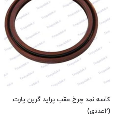
کاسه نمد چرخ عقب پرايد گرين پارت
(2عددي)