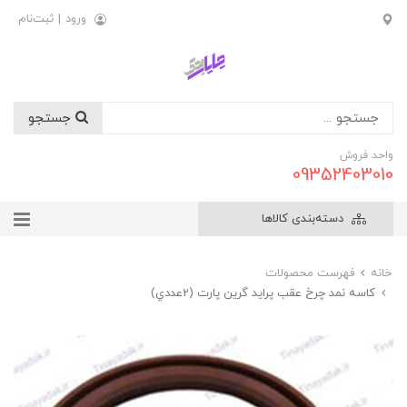
ورود
|
ثبت‌نام
جستجو
واحد فروش
09352403010
دسته‌بندی کالاها
خانه
فهرست محصولات
کاسه نمد چرخ عقب پرايد گرين پارت (2عددي)