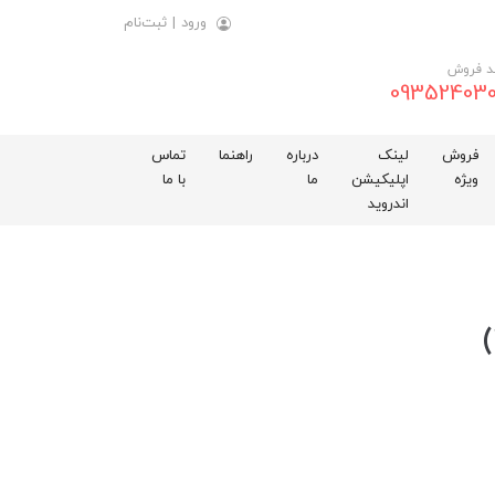
ورود
|
ثبت‌نام
د فروش
093524030
فروش
لینک
درباره
راهنما
تماس
ویژه
اپلیکیشن
ما
با ما
اندروید