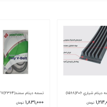
دينام شياري 206(1568)
تسمه دينام سمند(2364)EF7
1,831,000
1,214
تومان
تومان