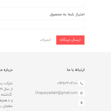
امتیاز شما به محصول
ارسال دیدگاه
انصراف
ارتباط با ما
درباره ما
09352403010
شرکت پخش
Chaparyadak6@gmail.com
گذاشته و
و با همرا
مطمئن بو