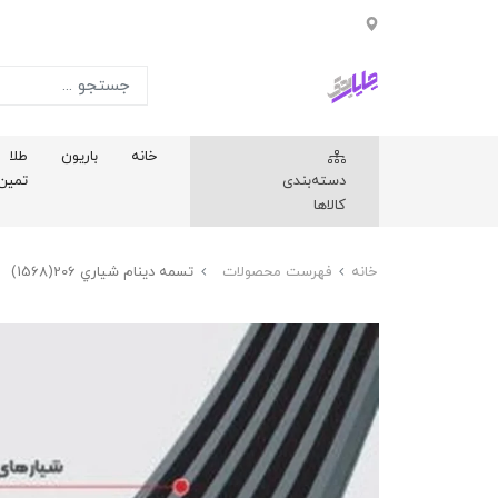
خانه
باریون
طلا
دسته‌بندی
تمین
کالاها
خانه
فهرست محصولات
تسمه دينام شياري 206(1568)