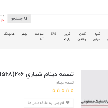
واح
جستجو
10
گلپا
گلدن
گرین
EPS
سوخت
بهفر
هانچانگ
موتور
یاتاقان
پارت
آما
تسمه دينام شياري 206(1568)
تسمه دینام
افزودن به علاقه‌مندی‌ها