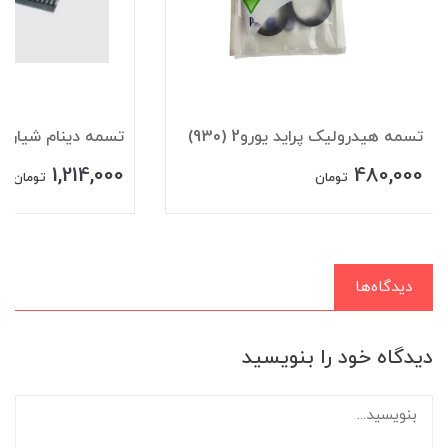
تسمه هيدروليک پرايد يورو2 (930)
تسمه دينام شياري 206(1568
1,214,000
480,000
تومان
تومان
دیدگاه‌ها
دیدگاه خود را بنویسید