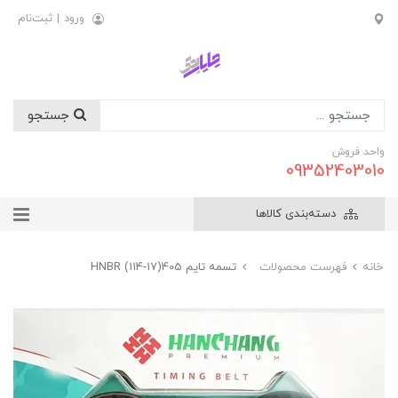
ورود
|
ثبت‌نام
جستجو
واحد فروش
09352403010
دسته‌بندی کالاها
خانه
فهرست محصولات
تسمه تايم 405(17-114) HNBR