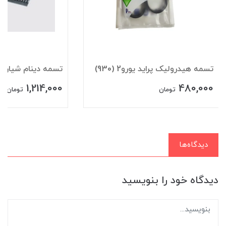
تسمه هيدروليک پرايد يورو2 (930)
تسمه دينام شياري 206(1568
1,214,000
480,000
تومان
تومان
دیدگاه‌ها
دیدگاه خود را بنویسید