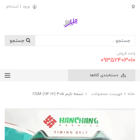
ورود
|
ثبت‌نام
جستجو
واحد فروش
09352403010
دسته‌بندی کالاها
خانه
فهرست محصولات
تسمه تايم 405 (17-114) CSM