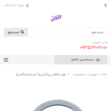
ورود
|
ثبت‌نام
جستجو
واحد فروش
09352403010
دسته‌بندی کالاها
خانه
فهرست محصولات
بغل ياتاقان پيکان/روآ استاندارد{گلدن}