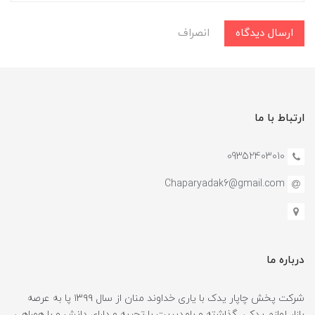
ارسال دیدگاه
انصراف
ارتباط با ما
09352403010
Chaparyadak6@gmail.com
درباره ما
شرکت پخش چاپار یدک با یاری خداوند منان از سال ۱۳۹۹ پا به عرصه
بازار لوازم یدکی گذاشته و بامدیریت با تجربه و دارای دانش و با همراهی