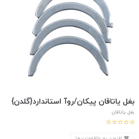
بغل ياتاقان پيکان/روآ استاندارد{گلدن}
بغل یاتاقان
افزودن به علاقه‌مندی‌ها