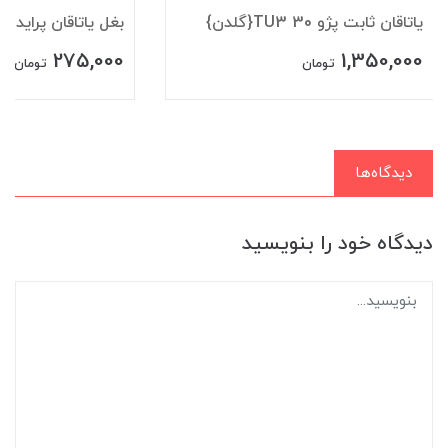
ياتاقان ثابت پژو TU3 30{گلدن}
بغل ياتاقان پرايد50{گلدن}
275,000
1,350,000
تومان
تومان
دیدگاه‌ها
دیدگاه خود را بنویسید