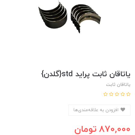
ياتاقان ثابت پرايد std{گلدن}
یاتاقان ثابت
افزودن به علاقه‌مندی‌ها
870,000
تومان