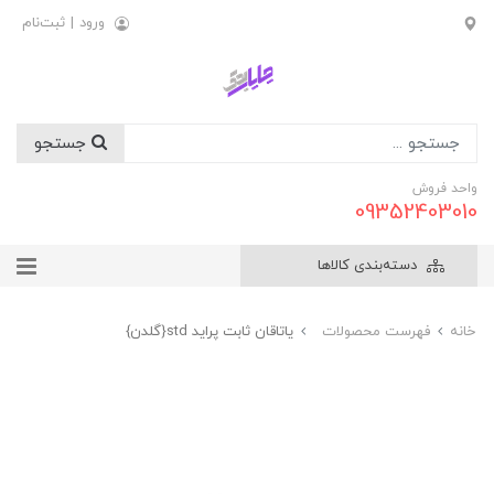
ورود
|
ثبت‌نام
جستجو
واحد فروش
09352403010
دسته‌بندی کالاها
خانه
فهرست محصولات
ياتاقان ثابت پرايد std{گلدن}