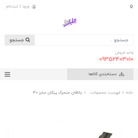
ورود
|
ثبت‌نام
جستجو
واحد فروش
09352403010
دسته‌بندی کالاها
خانه
فهرست محصولات
ياتاقان متحرک پيکان سايز 40