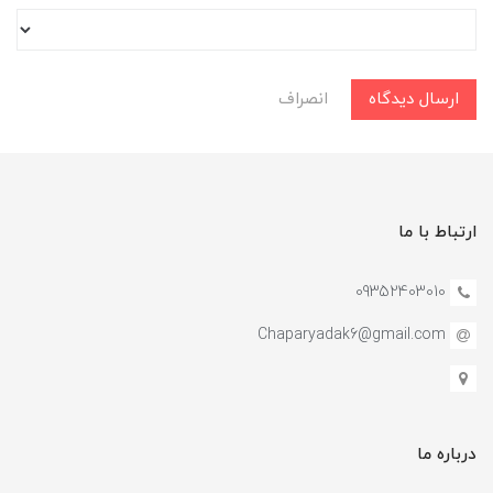
ارسال دیدگاه
انصراف
ارتباط با ما
09352403010
Chaparyadak6@gmail.com
درباره ما