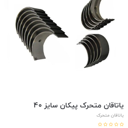
ياتاقان متحرک پيکان سايز 40
یاتاقان متحرک