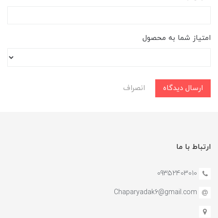
امتیاز شما به محصول
ارسال دیدگاه
انصراف
ارتباط با ما
09352403010
Chaparyadak6@gmail.com