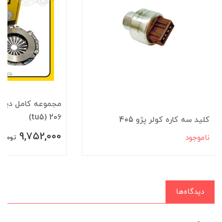
مجموعه کامل ديس
206 (tu5)
کليد سه کاره کولر پژو 405
9,752,000
ناموجود
تومان
دیدگاه‌ها