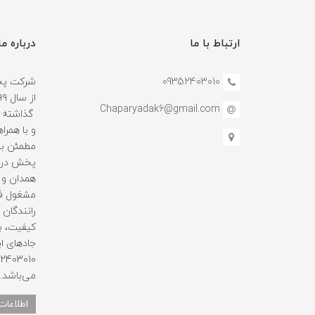
ارتباط با ما
درباره ما
09352403010
شرکت پخش
Chaparyadak6@gmail.com
گذاشته و
و با همرا
مطمئن بو
پخش در ا
همدان و 
مشغول فع
رانندگان ه
کیفیت، با
جادهای ای
می‌باشد.
اطلاعات