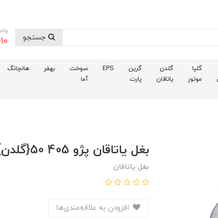
واح
جستجو
10
گلپا
گلدن
گرین
EPS
سوخت
بهفر
هانچانگ
موتور
یاتاقان
پارت
آما
بغل ياتاقان پژو 405 50{گلدن}
بغل یاتاقان
افزودن به علاقه‌مندی‌ها