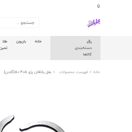
خانه
باریون
طلا
دسته‌بندی
تمین
کالاها
خانه
فهرست محصولات
بغل ياتاقان پژو 405 50{گلدن}