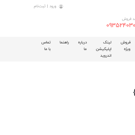
ورود
|
ثبت‌نام
د فروش
093524030
فروش
لینک
درباره
راهنما
تماس
ویژه
اپلیکیشن
ما
با ما
اندروید