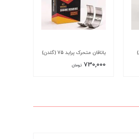
یاتاقان متحرک پراید 75 (گلدن)
سايزstd
00,000
730,000
تومان