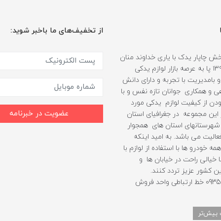
از تخفیف‌های ما باخبر شوید:
 چاپار یدک با یاری خداوند منان
از سال ۱۳۹۹ پا به عرصه بازار لوازم یدکی
 بامدیریت با تجربه و دارای دانش
هی و همکاری جوانان تازه نفس و با
دن از کیفیت لوازم یدکی مورد
عضویت در خبرنامه
ین مجموعه در جغرافیای استان
شهرستانهای استان های همجوار
الیت می باشد. به امید اینکه
مه خودرو ها با استفاده از لوازم با
 خیالی راحت در خیابان ها و
ن کشور عزیز تردد کنند.
09352403010 خط ارتباطی واحد فروش
 بیش‌تر