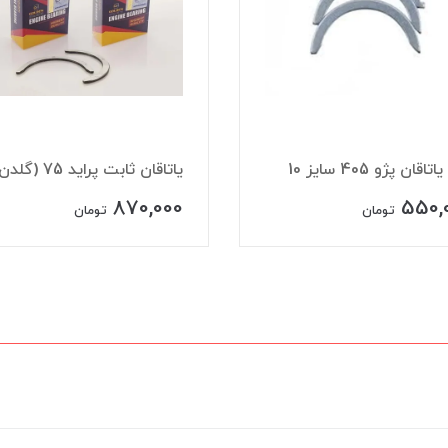
اقان پژو 405 سایز 10
یاتاقان ثابت پراید 75 (گلدن)
870,000
550,
تومان
تومان