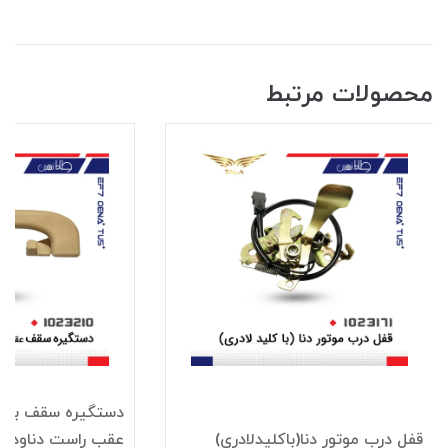
محصولات مرتبط
دستگيره سقف باقلا
قفل درب موتور دنا(باکليدلادري)
عقب راست دناودنا+