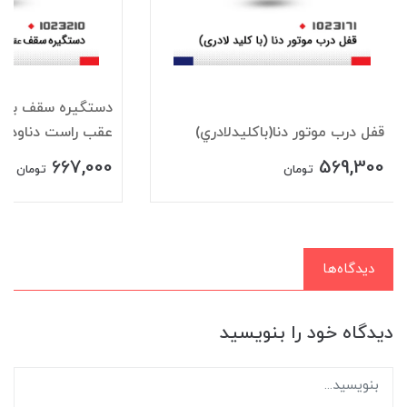
دستگيره سقف باقلا
قفل درب موتور دنا(باکليدلادري)
عقب راست دناودنا+
667,000
569,300
تومان
تومان
دیدگاه‌ها
دیدگاه خود را بنویسید