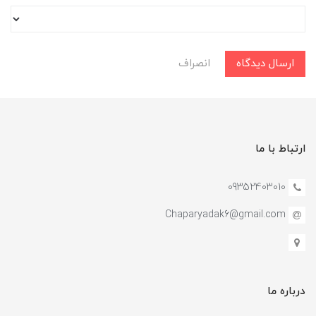
ارسال دیدگاه
انصراف
ارتباط با ما
09352403010
Chaparyadak6@gmail.com
درباره ما